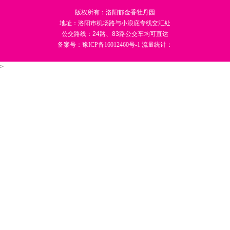
版权所有：洛阳郁金香牡丹园
地址：洛阳市机场路与小浪底专线交汇处
公交路线：24路、83路公交车均可直达
备案号：
豫ICP备16012460号-1
流量统计：
>