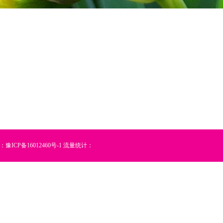
：
豫ICP备16012460号-1
流量统计：