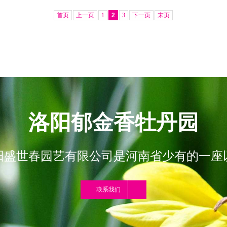
首页
上一页
1
2
3
下一页
末页
洛阳郁金香牡丹园
阳盛世春园艺有限公司是河南省少有的一座
联系我们