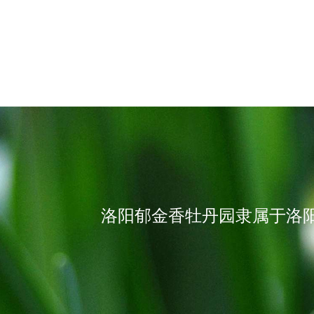
洛阳郁金香牡丹园隶属于洛