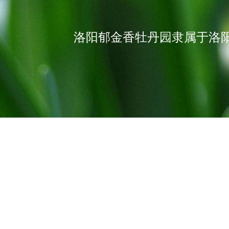
洛阳郁金香牡丹园隶属于洛