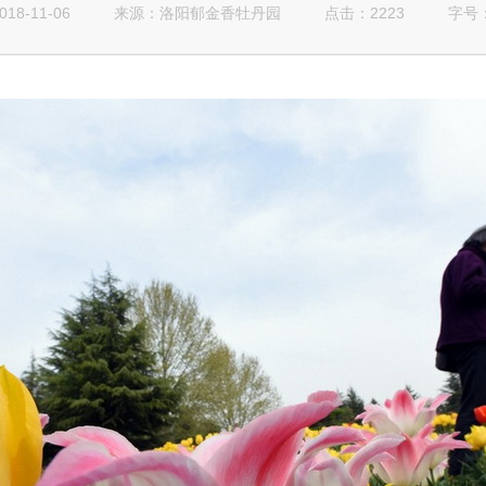
8-11-06
来源：
点击：2223
字号
洛阳郁金香牡丹园