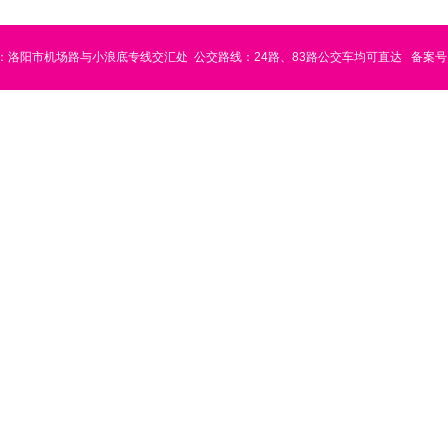
：洛阳市机场路与小浪底专线交汇处
公交路线：24路、83路公交车均可直达
备案号