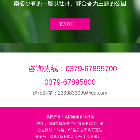
南省少有的一座以牡丹、郁金香为主题的公园
联系我们
咨询热线：0379-67895700
0379-67895800
建议邮箱：2339833099@qq.com
版权所有：洛阳郁金香牡丹园
地址：洛阳市机场路与小浪底专线交汇处
公交路线：24路、83路公交车均可直达
备案号：
豫ICP备16012460号-1
流量统计：