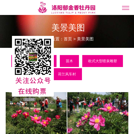
美景美图
当前位置：
>
首页
美景美图
郁金香
牡丹
苗木
欧式大型喷泉雕塑
荷兰风车村