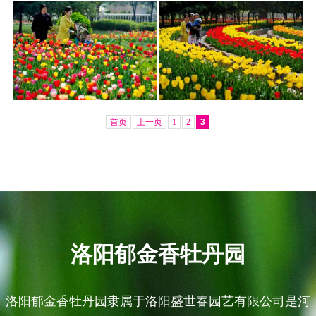
首页
上一页
1
2
3
洛阳郁金香牡丹园
洛阳郁金香牡丹园隶属于洛阳盛世春园艺有限公司是河